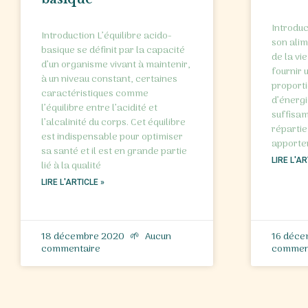
Introduc
Introduction L’équilibre acido-
son alim
basique se définit par la capacité
de la vi
d’un organisme vivant à maintenir,
fournir 
à un niveau constant, certaines
proport
caractéristiques comme
d’énergie
l’équilibre entre l’acidité et
suffisam
l’alcalinité du corps. Cet équilibre
répartie
est indispensable pour optimiser
apporter
sa santé et il est en grande partie
LIRE L'AR
lié à la qualité
LIRE L'ARTICLE »
18 décembre 2020
Aucun
16 déc
commentaire
commen