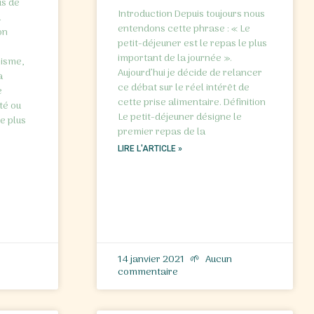
us de
Introduction Depuis toujours nous
à
entendons cette phrase : « Le
on
petit-déjeuner est le repas le plus
important de la journée ».
lisme,
Aujourd’hui je décide de relancer
à
ce débat sur le réel intérêt de
e
cette prise alimentaire. Définition
té ou
Le petit-déjeuner désigne le
e plus
premier repas de la
LIRE L'ARTICLE »
14 janvier 2021
Aucun
commentaire