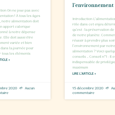
l’environnement
tion On ne joue pas avec
entation ! À tous les âges
Introduction L’alimentatio
e, notre alimentation doit
rôle dans cet enjeu déter
un apport calorique
qu’est : la préservation de
ionné à notre dépense
de notre planète. Comme
. Elle doit aussi être
réussir à prendre plus soi
ment variée et bien
l’environnement par notr
 dans la journée pour
alimentation ? Voici quelq
 tous les éléments
conseils … Conseil n°1 : Il e
TICLE »
indispensable de privilégi
maximum
LIRE L'ARTICLE »
embre 2020
Aucun
15 décembre 2020
Au
taire
commentaire