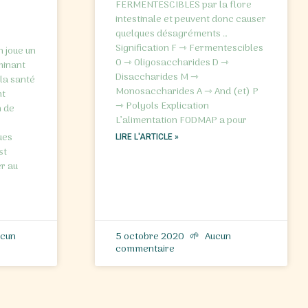
FERMENTESCIBLES par la flore
intestinale et peuvent donc causer
quelques désagréments …
Signification F ⇾ Fermentescibles
n joue un
O ⇾ Oligosaccharides D ⇾
minant
Disaccharides M ⇾
 la santé
Monosaccharides A ⇾ And (et) P
nt
⇾ Polyols Explication
n de
L’alimentation FODMAP a pour
e
ues
LIRE L'ARTICLE »
st
er au
cun
5 octobre 2020
Aucun
commentaire