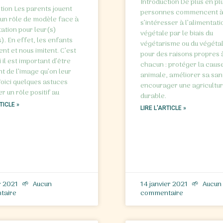
Introduction De plus en pl
tion Les parents jouent
personnes commencent 
un rôle de modèle face à
s’intéresser à l’alimentati
tation pour leur(s)
végétale par le biais du
). En effet, les enfants
végétarisme ou du végéta
ent et nous imitent. C’est
pour des raisons propres 
 il est important d’être
chacun : protéger la caus
t de l’image qu’on leur
animale, améliorer sa san
oici quelques astuces
encourager une agricultur
er un rôle positif au
durable.
TICLE »
LIRE L'ARTICLE »
r 2021
Aucun
14 janvier 2021
Aucun
taire
commentaire