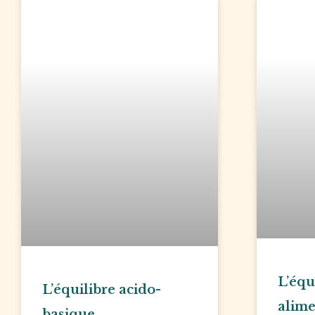
L’équ
L’équilibre acido-
alime
basique