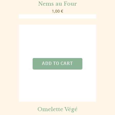
Nems au Four
1,00
€
ADD TO CART
Omelette Végé