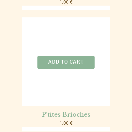
1,00
€
ADD TO CART
P’tites Brioches
1,00
€